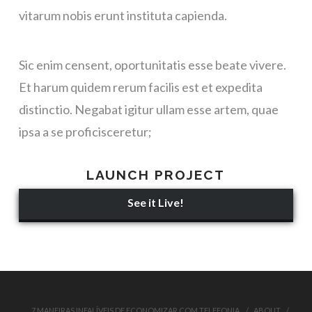
vitarum nobis erunt instituta capienda.
Sic enim censent, oportunitatis esse beate vivere.
Et harum quidem rerum facilis est et expedita
distinctio. Negabat igitur ullam esse artem, quae
ipsa a se proficisceretur;
LAUNCH PROJECT
See it Live!
7 MANEIRAS INFALÍVEIS DE ECONOMIZAR COM TELEFONIA
ABOUT