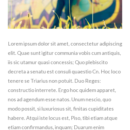
Lorem ipsum dolor sit amet, consectetur adipiscing
elit. Quae sunt igitur communia vobis cum antiquis,
iis sic utamur quasi concessis; Quo plebiscito
decreta a senatu est consuli quaestio Cn. Hoc loco
tenere se Triarius non potuit. Duo Reges:
constructio interrete. Ergo hoc quidem apparet,
nos ad agendum esse natos. Unum nescio, quo
modo possit, si luxuriosus sit, finitas cupiditates
habere. Atqui iste locus est, Piso, tibi etiam atque
etiam confirmandus, inquam; Duarum enim