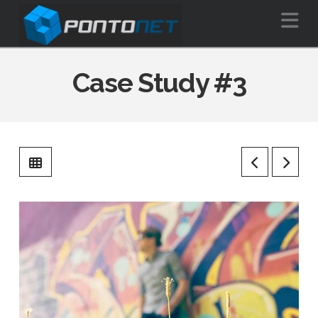
Na
Case Study #3